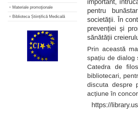
important, întruc
Materiale promoţionale
pentru bunăstar
Biblioteca Științifică Medicală
societății. În con
prevenției și pr
sănătății creierul
Prin această ma
spațiu de dialog 
Catedra de filo
bibliotecari, pent
discuta despre p
acțiune în concord
https://library.