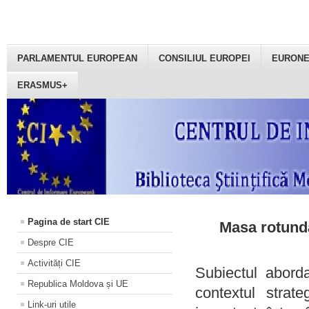
PARLAMENTUL EUROPEAN
CONSILIUL EUROPEI
EURON
ERASMUS+
Pagina de start CIE
Masa rotundă
Despre CIE
Activități CIE
Subiectul aborda
Republica Moldova și UE
contextul strat
Link-uri utile