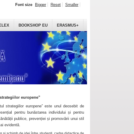
Font size
Bigger
Reset
Smaller
ELEX
BOOKSHOP EU
ERASMUS+
strategiilor europene”
ul strategiilor europene” este unul deosebit de
sențial pentru bunăstarea individului și pentru
ănătății publice, prevenției și promovării unui stil
mai evidentă.
 și schimb de idei între studenți, cadre didactice de