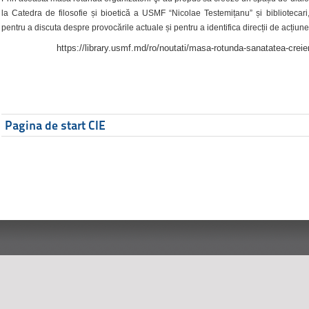
la Catedra de filosofie și bioetică a USMF “Nicolae Testemițanu” și bibliotecari,
pentru a discuta despre provocările actuale și pentru a identifica direcții de acțiune
https://library.usmf.md/ro/noutati/masa-rotunda-sanatatea-creier
Pagina de start CIE