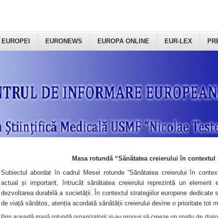
 EUROPEI
EURONEWS
EUROPA ONLINE
EUR-LEX
PR
Masa rotundă “Sănătatea creierului în contextul 
Subiectul abordat în cadrul Mesei rotunde “Sănătatea creierului în context
actual și important, întrucât sănătatea creierului reprezintă un element e
dezvoltarea durabilă a societății. În contextul strategiilor europene dedicate s
de viață sănătos, atenția acordată sănătății creierului devine o prioritate tot 
Prin această masă rotundă organizatorii şi-au propus să creeze un spațiu de dialog