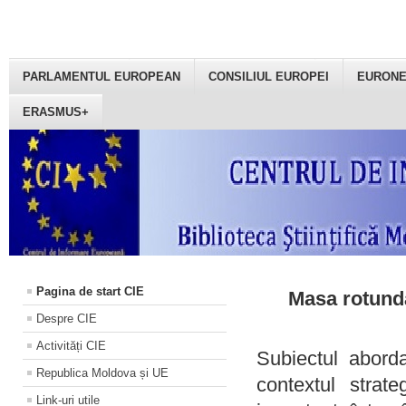
PARLAMENTUL EUROPEAN
CONSILIUL EUROPEI
EURON
ERASMUS+
Pagina de start CIE
Masa rotundă
Despre CIE
Activități CIE
Subiectul aborda
Republica Moldova și UE
contextul strat
Link-uri utile