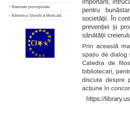
important, întruc
Materiale promoţionale
pentru bunăstar
Biblioteca Științifică Medicală
societății. În con
prevenției și pr
sănătății creierul
Prin această ma
spațiu de dialog 
Catedra de filo
bibliotecari, pent
discuta despre p
acțiune în concord
https://library.