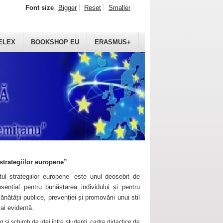
Font size
Bigger
Reset
Smaller
ELEX
BOOKSHOP EU
ERASMUS+
strategiilor europene”
ul strategiilor europene” este unul deosebit de
sențial pentru bunăstarea individului și pentru
ănătății publice, prevenției și promovării unui stil
mai evidentă.
 și schimb de idei între studenți, cadre didactice de