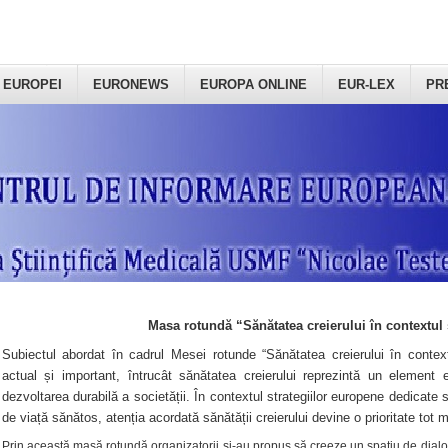
 EUROPEI
EURONEWS
EUROPA ONLINE
EUR-LEX
PR
Masa rotundă “Sănătatea creierului în contextul 
Subiectul abordat în cadrul Mesei rotunde “Sănătatea creierului în context
actual și important, întrucât sănătatea creierului reprezintă un element e
dezvoltarea durabilă a societății. În contextul strategiilor europene dedicate s
de viață sănătos, atenția acordată sănătății creierului devine o prioritate tot 
Prin această masă rotundă organizatorii şi-au propus să creeze un spațiu de dialog