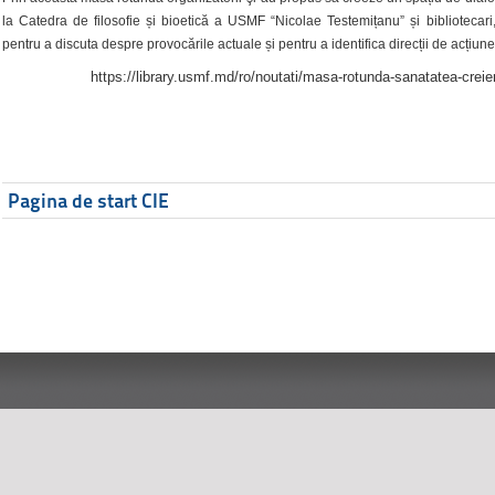
la Catedra de filosofie și bioetică a USMF “Nicolae Testemițanu” și bibliotecari,
pentru a discuta despre provocările actuale și pentru a identifica direcții de acțiune
https://library.usmf.md/ro/noutati/masa-rotunda-sanatatea-creier
Pagina de start CIE