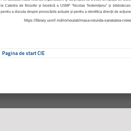
la Catedra de filosofie și bioetică a USMF “Nicolae Testemițanu” și bibliotecari,
pentru a discuta despre provocările actuale și pentru a identifica direcții de acțiune
https://library.usmf.md/ro/noutati/masa-rotunda-sanatatea-creier
Pagina de start CIE