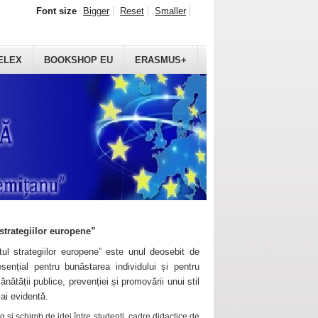
Font size
Bigger
Reset
Smaller
ELEX
BOOKSHOP EU
ERASMUS+
strategiilor europene”
ul strategiilor europene” este unul deosebit de
sențial pentru bunăstarea individului și pentru
ănătății publice, prevenției și promovării unui stil
mai evidentă.
 și schimb de idei între studenți, cadre didactice de