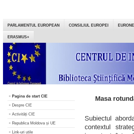
PARLAMENTUL EUROPEAN
CONSILIUL EUROPEI
EURON
ERASMUS+
Pagina de start CIE
Masa rotundă
Despre CIE
Activități CIE
Subiectul aborda
Republica Moldova și UE
contextul strat
Link-uri utile