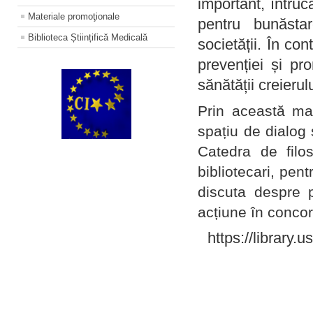
important, întruc
Materiale promoţionale
pentru bunăstar
Biblioteca Științifică Medicală
societății. În con
prevenției și pr
sănătății creierul
Prin această ma
spațiu de dialog 
Catedra de filo
bibliotecari, pent
discuta despre p
acțiune în concord
https://library.