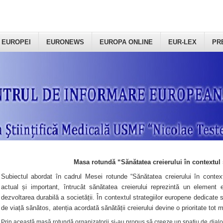
 EUROPEI
EURONEWS
EUROPA ONLINE
EUR-LEX
PR
Masa rotundă “Sănătatea creierului în contextul 
Subiectul abordat în cadrul Mesei rotunde “Sănătatea creierului în context
actual și important, întrucât sănătatea creierului reprezintă un element e
dezvoltarea durabilă a societății. În contextul strategiilor europene dedicate s
de viață sănătos, atenția acordată sănătății creierului devine o prioritate tot 
Prin această masă rotundă organizatorii şi-au propus să creeze un spațiu de dialog