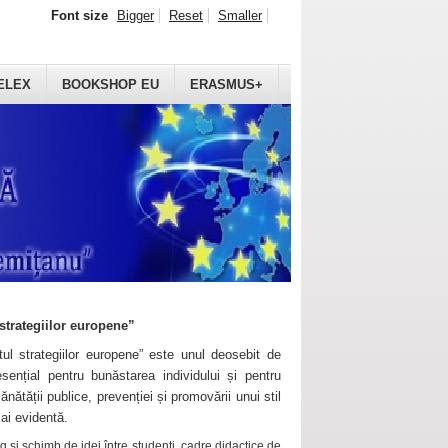
Font size
Bigger
Reset
Smaller
ELEX
BOOKSHOP EU
ERASMUS+
strategiilor europene”
ul strategiilor europene” este unul deosebit de
sențial pentru bunăstarea individului și pentru
ănătății publice, prevenției și promovării unui stil
mai evidentă.
 și schimb de idei între studenți, cadre didactice de