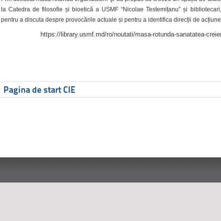
la Catedra de filosofie și bioetică a USMF “Nicolae Testemițanu” și bibliotecari,
pentru a discuta despre provocările actuale și pentru a identifica direcții de acțiune
https://library.usmf.md/ro/noutati/masa-rotunda-sanatatea-creier
Pagina de start CIE