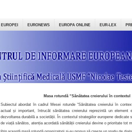
 EUROPEI
EURONEWS
EUROPA ONLINE
EUR-LEX
PR
Masa rotundă “Sănătatea creierului în contextul 
Subiectul abordat în cadrul Mesei rotunde “Sănătatea creierului în context
actual și important, întrucât sănătatea creierului reprezintă un element e
dezvoltarea durabilă a societății. În contextul strategiilor europene dedicate s
de viață sănătos, atenția acordată sănătății creierului devine o prioritate tot 
Prin această masă rotundă organizatorii şi-au propus să creeze un spațiu de dialog