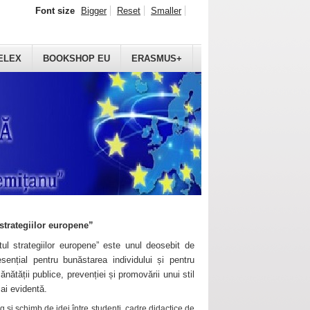
Font size
Bigger
Reset
Smaller
ELEX
BOOKSHOP EU
ERASMUS+
strategiilor europene”
ul strategiilor europene” este unul deosebit de
sențial pentru bunăstarea individului și pentru
ănătății publice, prevenției și promovării unui stil
mai evidentă.
 și schimb de idei între studenți, cadre didactice de