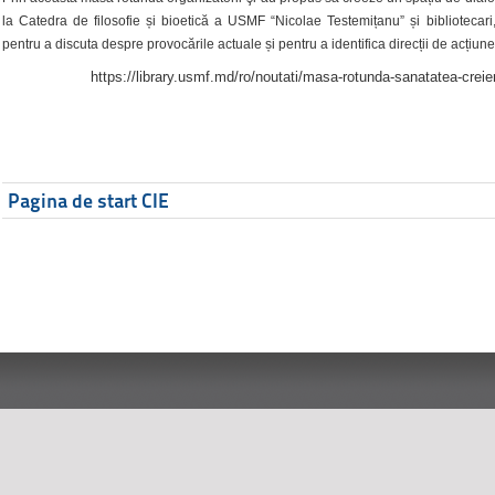
la Catedra de filosofie și bioetică a USMF “Nicolae Testemițanu” și bibliotecari,
pentru a discuta despre provocările actuale și pentru a identifica direcții de acțiune
https://library.usmf.md/ro/noutati/masa-rotunda-sanatatea-creier
Pagina de start CIE