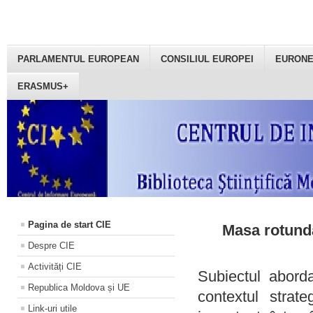
PARLAMENTUL EUROPEAN
CONSILIUL EUROPEI
EURON
ERASMUS+
Pagina de start CIE
Masa rotundă
Despre CIE
Activități CIE
Subiectul aborda
Republica Moldova și UE
contextul strat
Link-uri utile