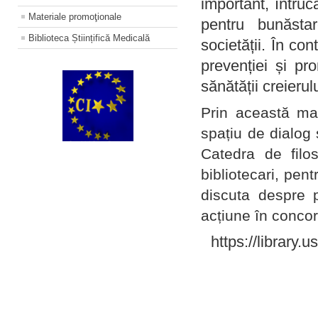
important, întruc
Materiale promoţionale
pentru bunăstar
Biblioteca Științifică Medicală
societății. În con
prevenției și pr
sănătății creierul
Prin această ma
spațiu de dialog 
Catedra de filo
bibliotecari, pent
discuta despre p
acțiune în concord
https://library.