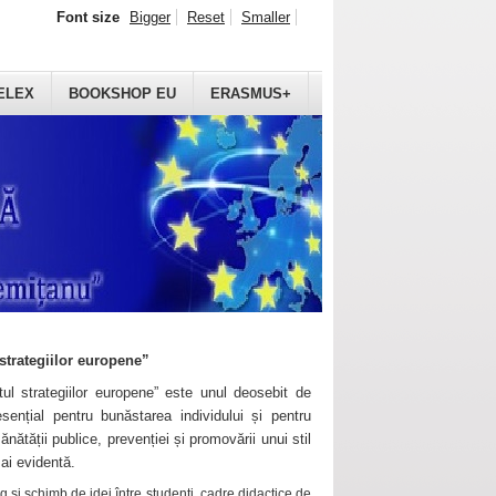
Font size
Bigger
Reset
Smaller
ELEX
BOOKSHOP EU
ERASMUS+
strategiilor europene”
ul strategiilor europene” este unul deosebit de
sențial pentru bunăstarea individului și pentru
ănătății publice, prevenției și promovării unui stil
mai evidentă.
 și schimb de idei între studenți, cadre didactice de