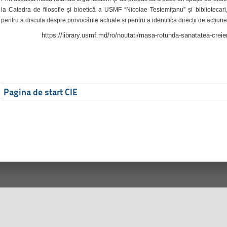
la Catedra de filosofie și bioetică a USMF “Nicolae Testemițanu” și bibliotecari,
pentru a discuta despre provocările actuale și pentru a identifica direcții de acțiune
https://library.usmf.md/ro/noutati/masa-rotunda-sanatatea-creier
Pagina de start CIE