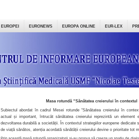
 EUROPEI
EURONEWS
EUROPA ONLINE
EUR-LEX
PR
Masa rotundă “Sănătatea creierului în contextul 
Subiectul abordat în cadrul Mesei rotunde “Sănătatea creierului în context
actual și important, întrucât sănătatea creierului reprezintă un element e
dezvoltarea durabilă a societății. În contextul strategiilor europene dedicate s
de viață sănătos, atenția acordată sănătății creierului devine o prioritate tot 
Prin această masă rotundă organizatorii şi-au propus să creeze un spațiu de dialog