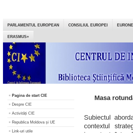
PARLAMENTUL EUROPEAN
CONSILIUL EUROPEI
EURON
ERASMUS+
Pagina de start CIE
Masa rotundă
Despre CIE
Activități CIE
Subiectul aborda
Republica Moldova și UE
contextul strat
Link-uri utile