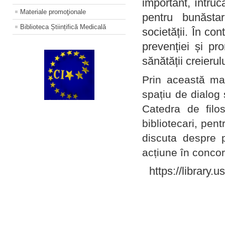
important, întruc
Materiale promoţionale
pentru bunăstar
Biblioteca Științifică Medicală
societății. În con
prevenției și pr
sănătății creierul
Prin această ma
spațiu de dialog 
Catedra de filo
bibliotecari, pent
discuta despre p
acțiune în concord
https://library.