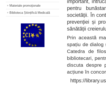
important, întruc
Materiale promoţionale
pentru bunăstar
Biblioteca Științifică Medicală
societății. În con
prevenției și pr
sănătății creierul
Prin această ma
spațiu de dialog 
Catedra de filo
bibliotecari, pent
discuta despre p
acțiune în concord
https://library.