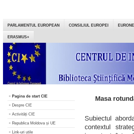
PARLAMENTUL EUROPEAN
CONSILIUL EUROPEI
EURON
ERASMUS+
Pagina de start CIE
Masa rotundă
Despre CIE
Activități CIE
Subiectul aborda
Republica Moldova și UE
contextul strat
Link-uri utile