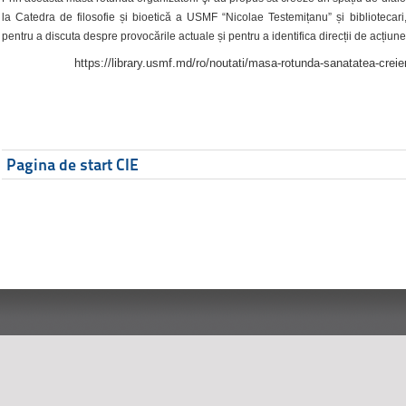
la Catedra de filosofie și bioetică a USMF “Nicolae Testemițanu” și bibliotecari,
pentru a discuta despre provocările actuale și pentru a identifica direcții de acțiune
https://library.usmf.md/ro/noutati/masa-rotunda-sanatatea-creier
Pagina de start CIE