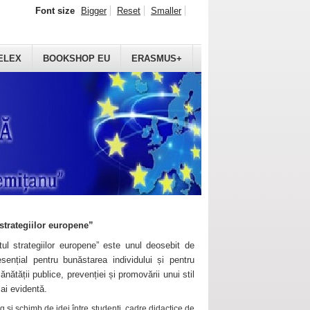
Font size
Bigger
Reset
Smaller
ELEX
BOOKSHOP EU
ERASMUS+
strategiilor europene”
ul strategiilor europene” este unul deosebit de
sențial pentru bunăstarea individului și pentru
ănătății publice, prevenției și promovării unui stil
mai evidentă.
 și schimb de idei între studenți, cadre didactice de