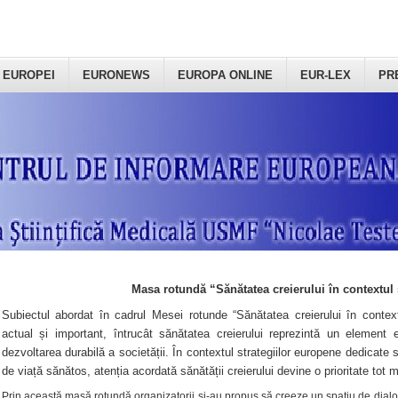
 EUROPEI
EURONEWS
EUROPA ONLINE
EUR-LEX
PR
Masa rotundă “Sănătatea creierului în contextul 
Subiectul abordat în cadrul Mesei rotunde “Sănătatea creierului în context
actual și important, întrucât sănătatea creierului reprezintă un element e
dezvoltarea durabilă a societății. În contextul strategiilor europene dedicate s
de viață sănătos, atenția acordată sănătății creierului devine o prioritate tot 
Prin această masă rotundă organizatorii şi-au propus să creeze un spațiu de dialog