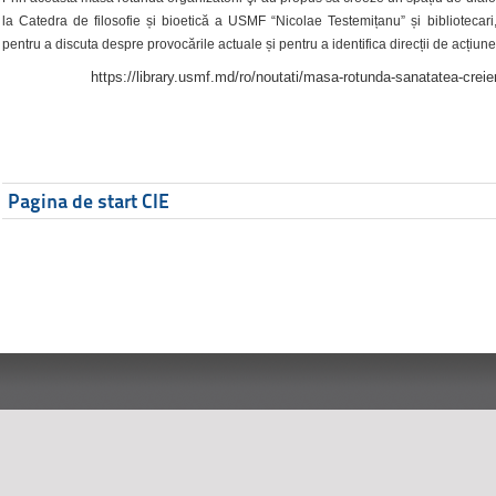
la Catedra de filosofie și bioetică a USMF “Nicolae Testemițanu” și bibliotecari,
pentru a discuta despre provocările actuale și pentru a identifica direcții de acțiune
https://library.usmf.md/ro/noutati/masa-rotunda-sanatatea-creier
Pagina de start CIE