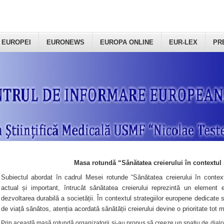
 EUROPEI
EURONEWS
EUROPA ONLINE
EUR-LEX
PR
Masa rotundă “Sănătatea creierului în contextul 
Subiectul abordat în cadrul Mesei rotunde “Sănătatea creierului în context
actual și important, întrucât sănătatea creierului reprezintă un element e
dezvoltarea durabilă a societății. În contextul strategiilor europene dedicate s
de viață sănătos, atenția acordată sănătății creierului devine o prioritate tot 
Prin această masă rotundă organizatorii şi-au propus să creeze un spațiu de dialog