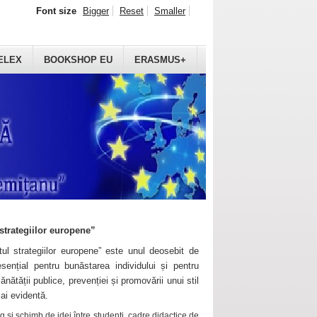
Font size
Bigger
Reset
Smaller
ELEX
BOOKSHOP EU
ERASMUS+
strategiilor europene”
ul strategiilor europene” este unul deosebit de
sențial pentru bunăstarea individului și pentru
ănătății publice, prevenției și promovării unui stil
mai evidentă.
 și schimb de idei între studenți, cadre didactice de