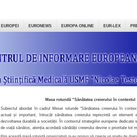
 EUROPEI
EURONEWS
EUROPA ONLINE
EUR-LEX
PR
Masa rotundă “Sănătatea creierului în contextul 
Subiectul abordat în cadrul Mesei rotunde “Sănătatea creierului în context
actual și important, întrucât sănătatea creierului reprezintă un element e
dezvoltarea durabilă a societății. În contextul strategiilor europene dedicate s
de viață sănătos, atenția acordată sănătății creierului devine o prioritate tot 
Prin această masă rotundă organizatorii şi-au propus să creeze un spațiu de dialog