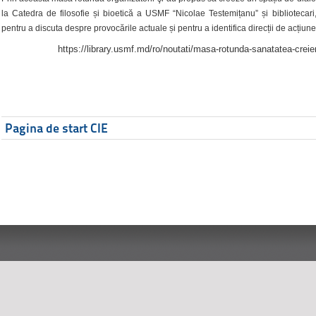
la Catedra de filosofie și bioetică a USMF “Nicolae Testemițanu” și bibliotecari,
pentru a discuta despre provocările actuale și pentru a identifica direcții de acțiune
https://library.usmf.md/ro/noutati/masa-rotunda-sanatatea-creier
Pagina de start CIE