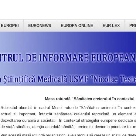
 EUROPEI
EURONEWS
EUROPA ONLINE
EUR-LEX
PR
Masa rotundă “Sănătatea creierului în contextul 
Subiectul abordat în cadrul Mesei rotunde “Sănătatea creierului în context
actual și important, întrucât sănătatea creierului reprezintă un element e
dezvoltarea durabilă a societății. În contextul strategiilor europene dedicate s
de viață sănătos, atenția acordată sănătății creierului devine o prioritate tot 
Prin această masă rotundă organizatorii şi-au propus să creeze un spațiu de dialog