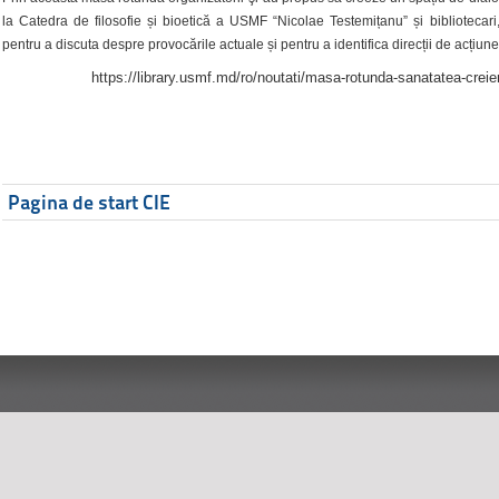
la Catedra de filosofie și bioetică a USMF “Nicolae Testemițanu” și bibliotecari,
pentru a discuta despre provocările actuale și pentru a identifica direcții de acțiune
https://library.usmf.md/ro/noutati/masa-rotunda-sanatatea-creier
Pagina de start CIE