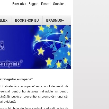
Font size
Bigger
Reset
Smaller
ELEX
BOOKSHOP EU
ERASMUS+
strategiilor europene”
ul strategiilor europene” este unul deosebit de
sențial pentru bunăstarea individului și pentru
ănătății publice, prevenției și promovării unui stil
mai evidentă.
 și schimb de idei între studenți, cadre didactice de