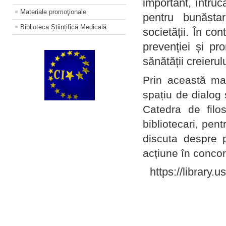
important, întruc
Materiale promoţionale
pentru bunăstar
Biblioteca Științifică Medicală
societății. În con
prevenției și pr
sănătății creierul
Prin această ma
spațiu de dialog 
Catedra de filo
bibliotecari, pent
discuta despre p
acțiune în concord
https://library.