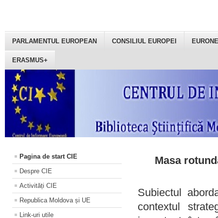
PARLAMENTUL EUROPEAN
CONSILIUL EUROPEI
EURON
ERASMUS+
Pagina de start CIE
Masa rotundă
Despre CIE
Activități CIE
Subiectul aborda
Republica Moldova și UE
contextul strat
Link-uri utile