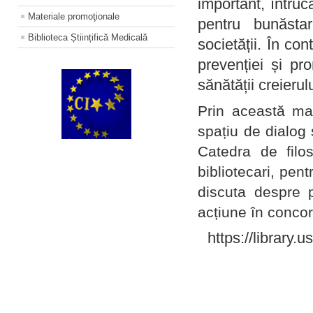
important, întruc
Materiale promoţionale
pentru bunăstar
Biblioteca Științifică Medicală
societății. În con
prevenției și pr
sănătății creierul
Prin această ma
spațiu de dialog 
Catedra de filo
bibliotecari, pent
discuta despre p
acțiune în concord
https://library.