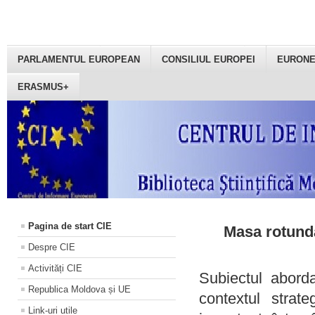
PARLAMENTUL EUROPEAN
CONSILIUL EUROPEI
EURON
ERASMUS+
Pagina de start CIE
Masa rotundă
Despre CIE
Activități CIE
Subiectul aborda
Republica Moldova și UE
contextul strat
Link-uri utile