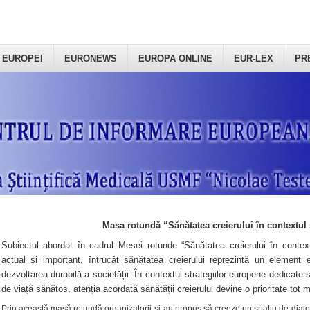
 EUROPEI
EURONEWS
EUROPA ONLINE
EUR-LEX
PR
Masa rotundă “Sănătatea creierului în contextul 
Subiectul abordat în cadrul Mesei rotunde “Sănătatea creierului în context
actual și important, întrucât sănătatea creierului reprezintă un element e
dezvoltarea durabilă a societății. În contextul strategiilor europene dedicate s
de viață sănătos, atenția acordată sănătății creierului devine o prioritate tot 
Prin această masă rotundă organizatorii şi-au propus să creeze un spațiu de dialog