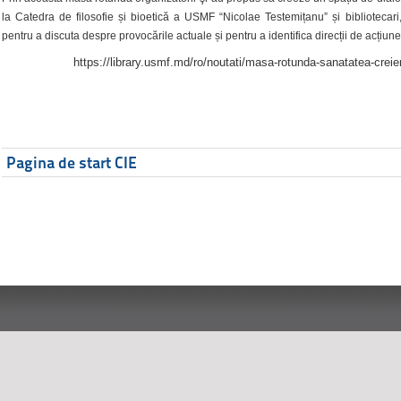
la Catedra de filosofie și bioetică a USMF “Nicolae Testemițanu” și bibliotecari,
pentru a discuta despre provocările actuale și pentru a identifica direcții de acțiune
https://library.usmf.md/ro/noutati/masa-rotunda-sanatatea-creier
Pagina de start CIE