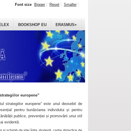
Font size
Bigger
Reset
Smaller
ELEX
BOOKSHOP EU
ERASMUS+
strategiilor europene”
ul strategiilor europene” este unul deosebit de
sențial pentru bunăstarea individului și pentru
ănătății publice, prevenției și promovării unui stil
mai evidentă.
 și schimb de idei între studenți, cadre didactice de