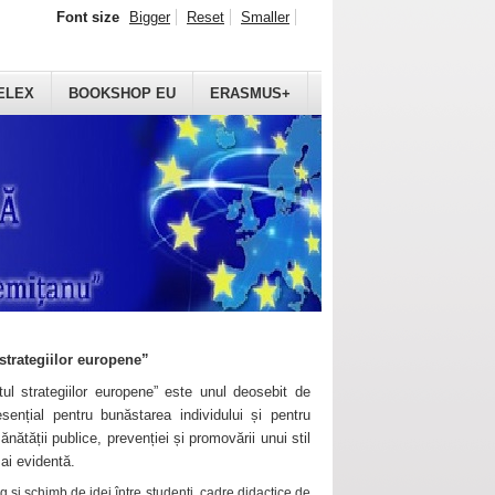
Font size
Bigger
Reset
Smaller
ELEX
BOOKSHOP EU
ERASMUS+
strategiilor europene”
ul strategiilor europene” este unul deosebit de
sențial pentru bunăstarea individului și pentru
ănătății publice, prevenției și promovării unui stil
mai evidentă.
 și schimb de idei între studenți, cadre didactice de