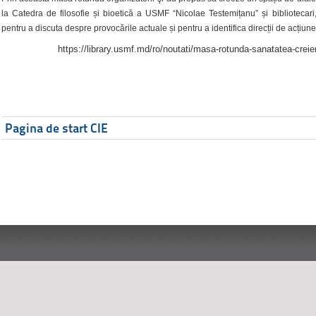
la Catedra de filosofie și bioetică a USMF “Nicolae Testemițanu” și bibliotecari,
pentru a discuta despre provocările actuale și pentru a identifica direcții de acțiune
https://library.usmf.md/ro/noutati/masa-rotunda-sanatatea-creier
Pagina de start CIE