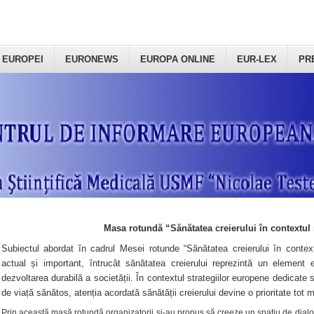
 EUROPEI
EURONEWS
EUROPA ONLINE
EUR-LEX
PR
Masa rotundă “Sănătatea creierului în contextul 
Subiectul abordat în cadrul Mesei rotunde “Sănătatea creierului în context
actual și important, întrucât sănătatea creierului reprezintă un element e
dezvoltarea durabilă a societății. În contextul strategiilor europene dedicate s
de viață sănătos, atenția acordată sănătății creierului devine o prioritate tot 
Prin această masă rotundă organizatorii şi-au propus să creeze un spațiu de dialog