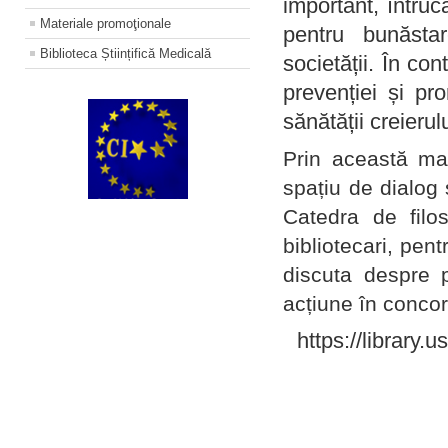
important, întruc
Materiale promoţionale
pentru bunăstar
Biblioteca Științifică Medicală
societății. În con
prevenției și pr
sănătății creierul
Prin această ma
spațiu de dialog 
Catedra de filo
bibliotecari, pent
discuta despre p
acțiune în concord
https://library.