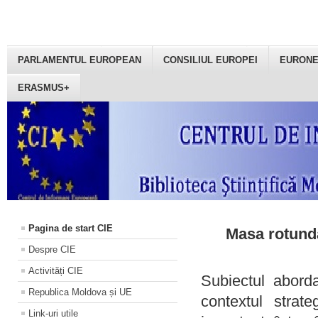
PARLAMENTUL EUROPEAN
CONSILIUL EUROPEI
EURON
ERASMUS+
Pagina de start CIE
Masa rotundă
Despre CIE
Activități CIE
Subiectul aborda
Republica Moldova și UE
contextul strat
Link-uri utile