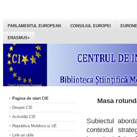
PARLAMENTUL EUROPEAN
CONSILIUL EUROPEI
EURON
ERASMUS+
Pagina de start CIE
Masa rotundă
Despre CIE
Activități CIE
Subiectul aborda
Republica Moldova și UE
contextul strat
Link-uri utile