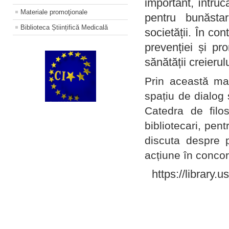
important, întruc
Materiale promoţionale
pentru bunăstar
Biblioteca Științifică Medicală
societății. În con
prevenției și pr
sănătății creierul
Prin această ma
spațiu de dialog 
Catedra de filo
bibliotecari, pent
discuta despre p
acțiune în concord
https://library.