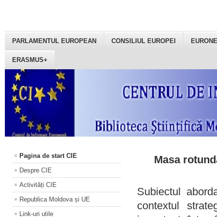
PARLAMENTUL EUROPEAN
CONSILIUL EUROPEI
EURON
ERASMUS+
Pagina de start CIE
Masa rotundă
Despre CIE
Activități CIE
Subiectul aborda
Republica Moldova și UE
contextul strat
Link-uri utile