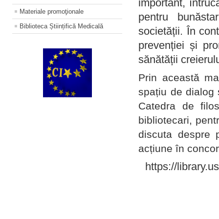
important, întruc
Materiale promoţionale
pentru bunăstar
Biblioteca Științifică Medicală
societății. În con
prevenției și pr
sănătății creierul
Prin această ma
spațiu de dialog 
Catedra de filo
bibliotecari, pent
discuta despre p
acțiune în concord
https://library.