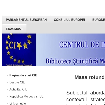
PARLAMENTUL EUROPEAN
CONSILIUL EUROPEI
EURON
ERASMUS+
Pagina de start CIE
Masa rotundă
Despre CIE
Activități CIE
Subiectul aborda
Republica Moldova și UE
contextul strat
Link-uri utile