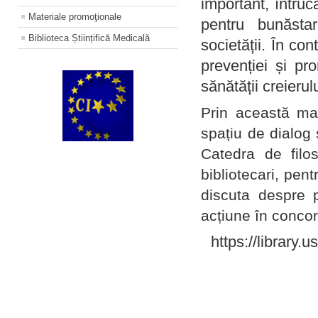
important, întruc
Materiale promoţionale
pentru bunăstar
Biblioteca Științifică Medicală
societății. În con
prevenției și pr
sănătății creierul
Prin această ma
spațiu de dialog 
Catedra de filo
bibliotecari, pent
discuta despre p
acțiune în concord
https://library.