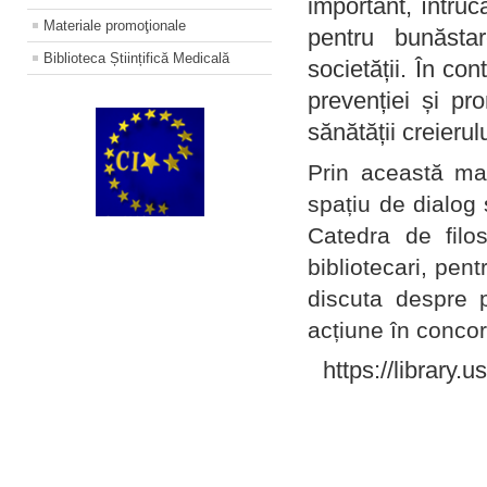
important, întruc
Materiale promoţionale
pentru bunăstar
Biblioteca Științifică Medicală
societății. În con
prevenției și pr
sănătății creierul
Prin această ma
spațiu de dialog 
Catedra de filo
bibliotecari, pent
discuta despre p
acțiune în concord
https://library.