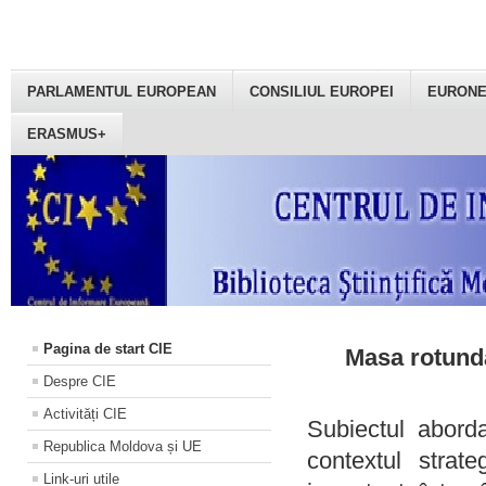
PARLAMENTUL EUROPEAN
CONSILIUL EUROPEI
EURON
ERASMUS+
Pagina de start CIE
Masa rotundă
Despre CIE
Activități CIE
Subiectul aborda
Republica Moldova și UE
contextul strat
Link-uri utile