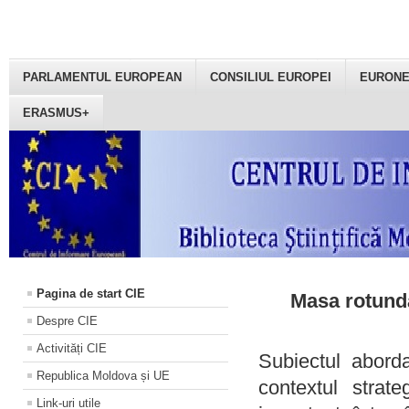
PARLAMENTUL EUROPEAN
CONSILIUL EUROPEI
EURON
ERASMUS+
Pagina de start CIE
Masa rotundă
Despre CIE
Activități CIE
Subiectul aborda
Republica Moldova și UE
contextul strat
Link-uri utile