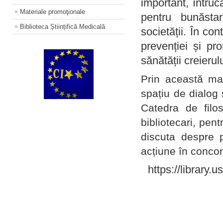
important, întruc
Materiale promoţionale
pentru bunăstar
Biblioteca Științifică Medicală
societății. În con
prevenției și pr
sănătății creierul
Prin această ma
spațiu de dialog 
Catedra de filo
bibliotecari, pent
discuta despre p
acțiune în concord
https://library.