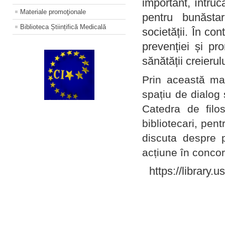
important, întruc
Materiale promoţionale
pentru bunăstar
Biblioteca Științifică Medicală
societății. În con
prevenției și pr
sănătății creierul
Prin această ma
spațiu de dialog 
Catedra de filo
bibliotecari, pent
discuta despre p
acțiune în concord
https://library.