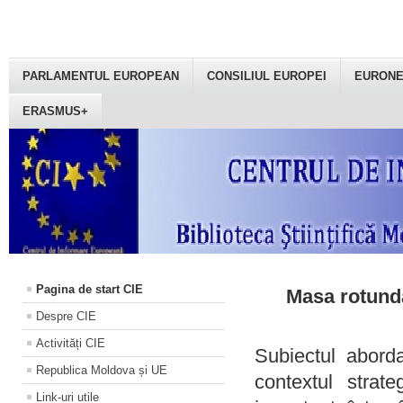
PARLAMENTUL EUROPEAN
CONSILIUL EUROPEI
EURON
ERASMUS+
Pagina de start CIE
Masa rotundă
Despre CIE
Activități CIE
Subiectul aborda
Republica Moldova și UE
contextul strat
Link-uri utile