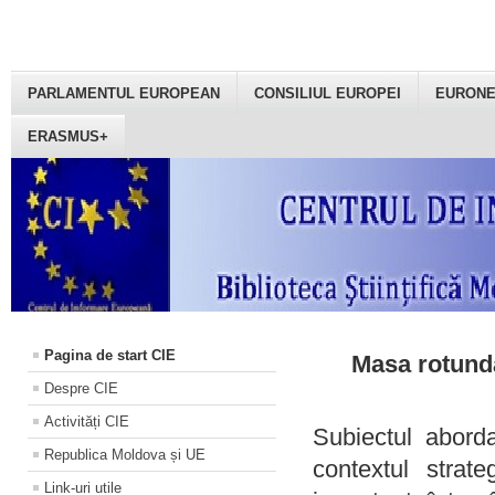
PARLAMENTUL EUROPEAN
CONSILIUL EUROPEI
EURON
ERASMUS+
Pagina de start CIE
Masa rotundă
Despre CIE
Activități CIE
Subiectul aborda
Republica Moldova și UE
contextul strat
Link-uri utile