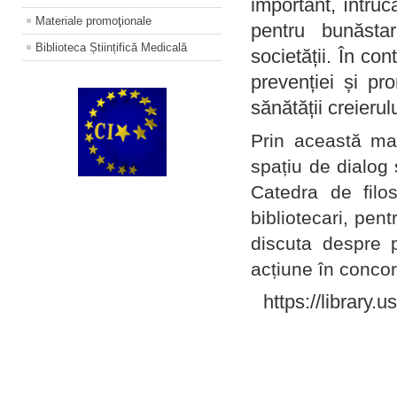
important, întruc
Materiale promoţionale
pentru bunăstar
Biblioteca Științifică Medicală
societății. În con
prevenției și pr
sănătății creierul
Prin această ma
spațiu de dialog 
Catedra de filo
bibliotecari, pent
discuta despre p
acțiune în concord
https://library.