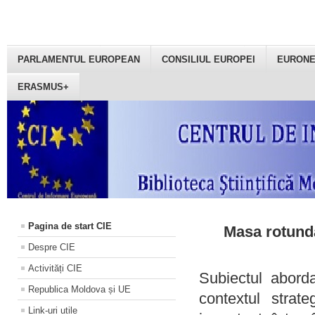
PARLAMENTUL EUROPEAN
CONSILIUL EUROPEI
EURON
ERASMUS+
Pagina de start CIE
Masa rotundă
Despre CIE
Activități CIE
Subiectul aborda
Republica Moldova și UE
contextul strat
Link-uri utile