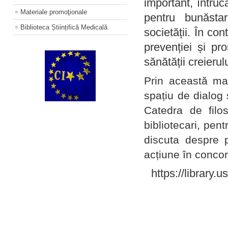
important, întruc
Materiale promoţionale
pentru bunăstar
Biblioteca Științifică Medicală
societății. În con
prevenției și pr
sănătății creierul
Prin această ma
spațiu de dialog 
Catedra de filo
bibliotecari, pent
discuta despre p
acțiune în concord
https://library.