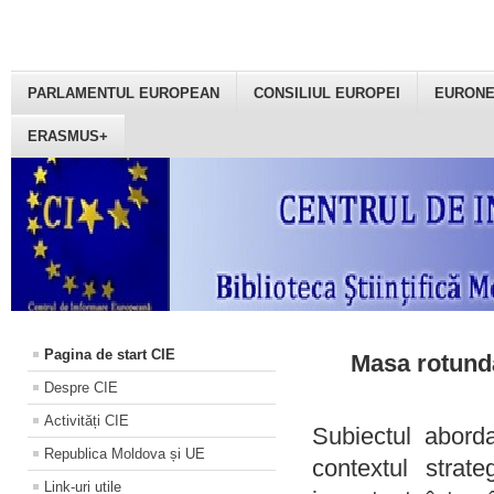
PARLAMENTUL EUROPEAN
CONSILIUL EUROPEI
EURON
ERASMUS+
Pagina de start CIE
Masa rotundă
Despre CIE
Activități CIE
Subiectul aborda
Republica Moldova și UE
contextul strat
Link-uri utile