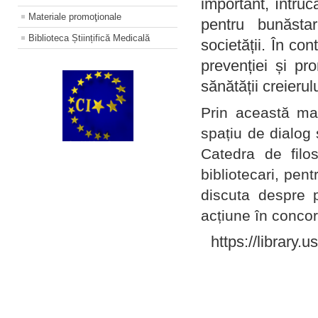
important, întruc
Materiale promoţionale
pentru bunăstar
Biblioteca Științifică Medicală
societății. În con
prevenției și pr
sănătății creierul
Prin această ma
spațiu de dialog 
Catedra de filo
bibliotecari, pent
discuta despre p
acțiune în concord
https://library.