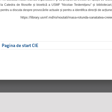
la Catedra de filosofie și bioetică a USMF “Nicolae Testemițanu” și bibliotecari,
pentru a discuta despre provocările actuale și pentru a identifica direcții de acțiune
https://library.usmf.md/ro/noutati/masa-rotunda-sanatatea-creier
Pagina de start CIE