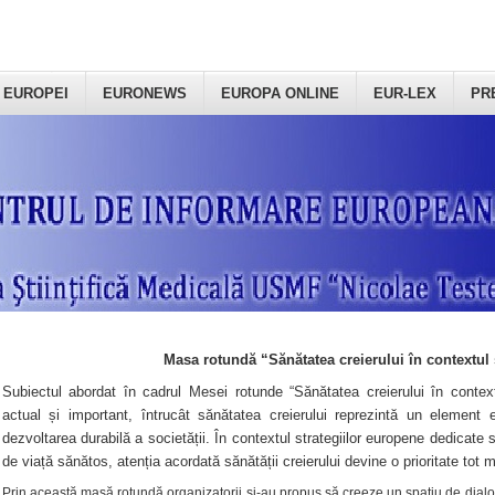
 EUROPEI
EURONEWS
EUROPA ONLINE
EUR-LEX
PR
Masa rotundă “Sănătatea creierului în contextul 
Subiectul abordat în cadrul Mesei rotunde “Sănătatea creierului în context
actual și important, întrucât sănătatea creierului reprezintă un element e
dezvoltarea durabilă a societății. În contextul strategiilor europene dedicate s
de viață sănătos, atenția acordată sănătății creierului devine o prioritate tot 
Prin această masă rotundă organizatorii şi-au propus să creeze un spațiu de dialog