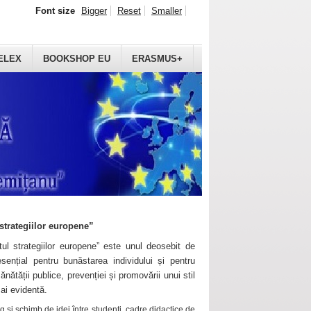
Font size
Bigger
Reset
Smaller
ELEX
BOOKSHOP EU
ERASMUS+
strategiilor europene”
ul strategiilor europene” este unul deosebit de
sențial pentru bunăstarea individului și pentru
ănătății publice, prevenției și promovării unui stil
mai evidentă.
 și schimb de idei între studenți, cadre didactice de