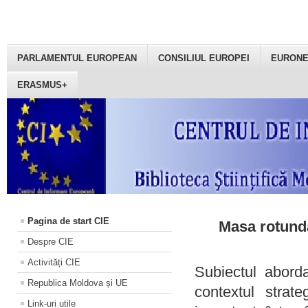
PARLAMENTUL EUROPEAN
CONSILIUL EUROPEI
EURON
ERASMUS+
Pagina de start CIE
Masa rotundă
Despre CIE
Activități CIE
Subiectul aborda
Republica Moldova și UE
contextul strat
Link-uri utile