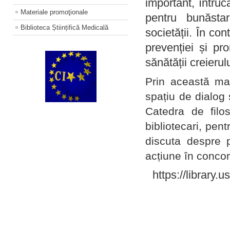
important, întruc
Materiale promoţionale
pentru bunăstar
Biblioteca Științifică Medicală
societății. În con
prevenției și pr
sănătății creierul
Prin această ma
spațiu de dialog 
Catedra de filo
bibliotecari, pent
discuta despre p
acțiune în concord
https://library.