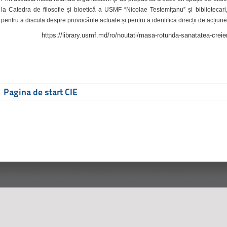
la Catedra de filosofie și bioetică a USMF “Nicolae Testemițanu” și bibliotecari,
pentru a discuta despre provocările actuale și pentru a identifica direcții de acțiune
https://library.usmf.md/ro/noutati/masa-rotunda-sanatatea-creier
Pagina de start CIE