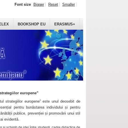
Font size
Bigger
Reset
Smaller
ELEX
BOOKSHOP EU
ERASMUS+
strategiilor europene”
ul strategiilor europene” este unul deosebit de
sențial pentru bunăstarea individului și pentru
ănătății publice, prevenției și promovării unui stil
mai evidentă.
 și schimb de idei între studenți, cadre didactice de