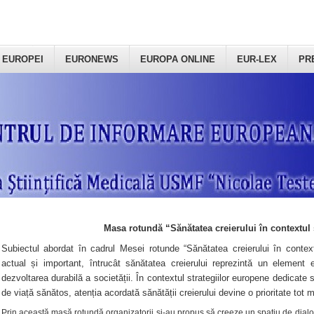
 EUROPEI
EURONEWS
EUROPA ONLINE
EUR-LEX
PR
Masa rotundă “Sănătatea creierului în contextul 
Subiectul abordat în cadrul Mesei rotunde “Sănătatea creierului în context
actual și important, întrucât sănătatea creierului reprezintă un element e
dezvoltarea durabilă a societății. În contextul strategiilor europene dedicate s
de viață sănătos, atenția acordată sănătății creierului devine o prioritate tot 
Prin această masă rotundă organizatorii şi-au propus să creeze un spațiu de dialog