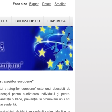
Font size
Bigger
Reset
Smaller
ELEX
BOOKSHOP EU
ERASMUS+
strategiilor europene”
ul strategiilor europene” este unul deosebit de
sențial pentru bunăstarea individului și pentru
ănătății publice, prevenției și promovării unui stil
mai evidentă.
 și schimb de idei între studenți, cadre didactice de