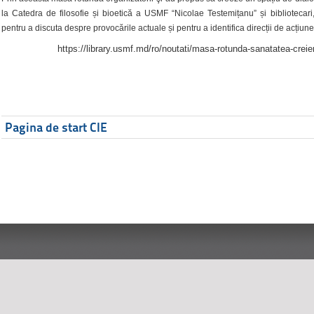
la Catedra de filosofie și bioetică a USMF “Nicolae Testemițanu” și bibliotecari,
pentru a discuta despre provocările actuale și pentru a identifica direcții de acțiune
https://library.usmf.md/ro/noutati/masa-rotunda-sanatatea-creier
Pagina de start CIE