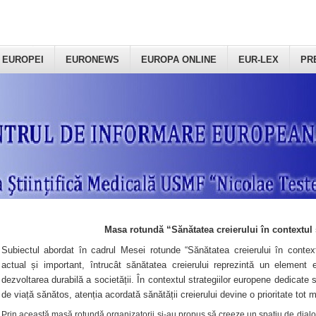
 EUROPEI
EURONEWS
EUROPA ONLINE
EUR-LEX
PR
Masa rotundă “Sănătatea creierului în contextul 
Subiectul abordat în cadrul Mesei rotunde “Sănătatea creierului în context
actual și important, întrucât sănătatea creierului reprezintă un element e
dezvoltarea durabilă a societății. În contextul strategiilor europene dedicate s
de viață sănătos, atenția acordată sănătății creierului devine o prioritate tot 
Prin această masă rotundă organizatorii şi-au propus să creeze un spațiu de dialog