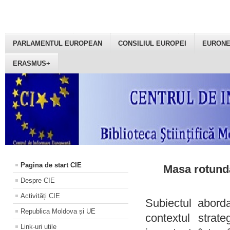
PARLAMENTUL EUROPEAN
CONSILIUL EUROPEI
EURON
ERASMUS+
Pagina de start CIE
Masa rotundă
Despre CIE
Activități CIE
Subiectul aborda
Republica Moldova și UE
contextul strat
Link-uri utile