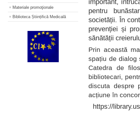
important, întruc
Materiale promoţionale
pentru bunăstar
Biblioteca Științifică Medicală
societății. În con
prevenției și pr
sănătății creierul
Prin această ma
spațiu de dialog 
Catedra de filo
bibliotecari, pent
discuta despre p
acțiune în concord
https://library.