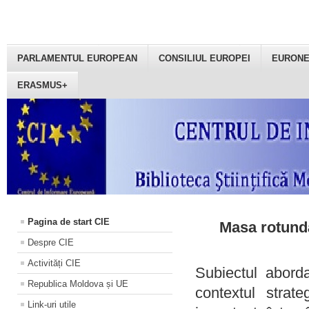
PARLAMENTUL EUROPEAN
CONSILIUL EUROPEI
EURON
ERASMUS+
Pagina de start CIE
Masa rotundă
Despre CIE
Activități CIE
Subiectul aborda
Republica Moldova și UE
contextul strat
Link-uri utile