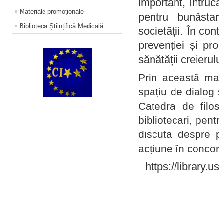
important, întruc
Materiale promoţionale
pentru bunăstar
Biblioteca Științifică Medicală
societății. În con
prevenției și pr
sănătății creierul
Prin această ma
spațiu de dialog 
Catedra de filo
bibliotecari, pent
discuta despre p
acțiune în concord
https://library.