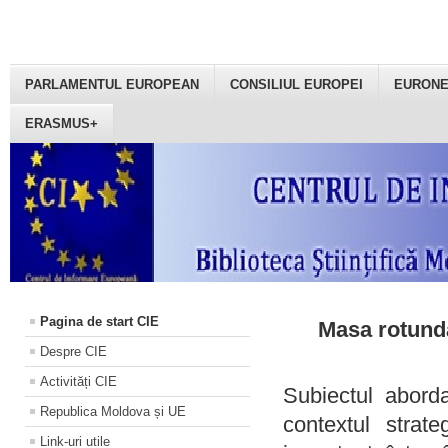
PARLAMENTUL EUROPEAN
CONSILIUL EUROPEI
EURON
ERASMUS+
Pagina de start CIE
Masa rotundă
Despre CIE
Activități CIE
Subiectul aborda
Republica Moldova și UE
contextul strat
Link-uri utile