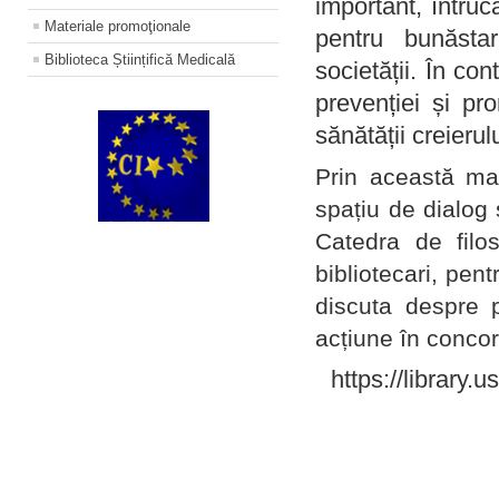
important, întruc
Materiale promoţionale
pentru bunăstar
Biblioteca Științifică Medicală
societății. În con
prevenției și pr
sănătății creierul
Prin această ma
spațiu de dialog 
Catedra de filo
bibliotecari, pent
discuta despre p
acțiune în concord
https://library.