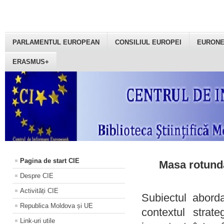
PARLAMENTUL EUROPEAN
CONSILIUL EUROPEI
EURON
ERASMUS+
Pagina de start CIE
Masa rotundă
Despre CIE
Activități CIE
Subiectul aborda
Republica Moldova și UE
contextul strat
Link-uri utile