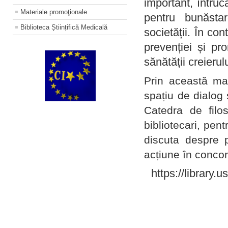
important, întruc
Materiale promoţionale
pentru bunăstar
Biblioteca Științifică Medicală
societății. În con
prevenției și pr
sănătății creierul
Prin această ma
spațiu de dialog 
Catedra de filo
bibliotecari, pent
discuta despre p
acțiune în concord
https://library.