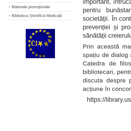
important, întruc
Materiale promoţionale
pentru bunăstar
Biblioteca Științifică Medicală
societății. În con
prevenției și pr
sănătății creierul
Prin această ma
spațiu de dialog 
Catedra de filo
bibliotecari, pent
discuta despre p
acțiune în concord
https://library.