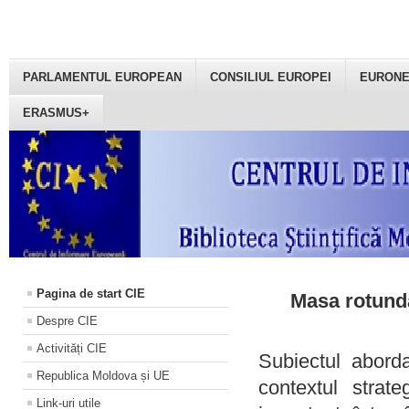
PARLAMENTUL EUROPEAN
CONSILIUL EUROPEI
EURON
ERASMUS+
Pagina de start CIE
Masa rotundă
Despre CIE
Activități CIE
Subiectul aborda
Republica Moldova și UE
contextul strat
Link-uri utile