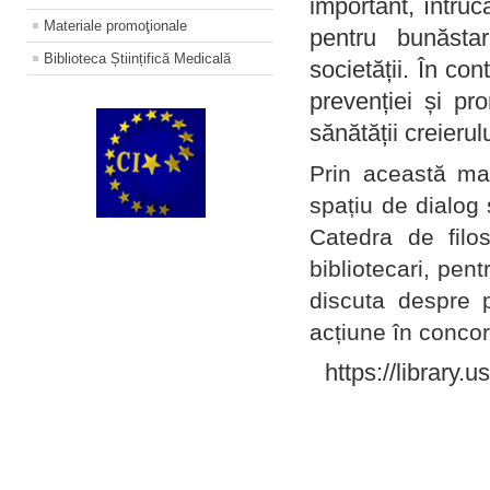
important, întruc
Materiale promoţionale
pentru bunăstar
Biblioteca Științifică Medicală
societății. În con
prevenției și pr
sănătății creierul
Prin această ma
spațiu de dialog 
Catedra de filo
bibliotecari, pent
discuta despre p
acțiune în concord
https://library.