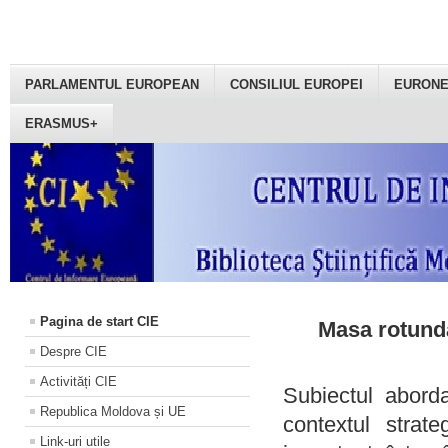
PARLAMENTUL EUROPEAN
CONSILIUL EUROPEI
EURON
ERASMUS+
Pagina de start CIE
Masa rotundă
Despre CIE
Activități CIE
Subiectul aborda
Republica Moldova și UE
contextul strat
Link-uri utile