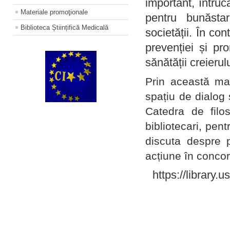
important, întruc
Materiale promoţionale
pentru bunăstar
Biblioteca Științifică Medicală
societății. În con
prevenției și pr
sănătății creierul
Prin această ma
spațiu de dialog 
Catedra de filo
bibliotecari, pent
discuta despre p
acțiune în concord
https://library.