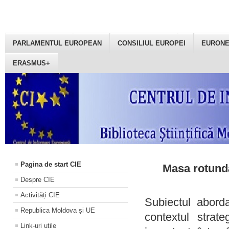
PARLAMENTUL EUROPEAN
CONSILIUL EUROPEI
EURON
ERASMUS+
Pagina de start CIE
Masa rotundă
Despre CIE
Activități CIE
Subiectul aborda
Republica Moldova și UE
contextul strat
Link-uri utile