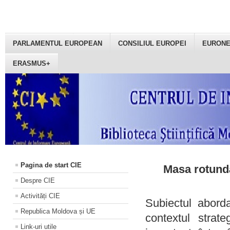
PARLAMENTUL EUROPEAN
CONSILIUL EUROPEI
EURON
ERASMUS+
Pagina de start CIE
Masa rotundă
Despre CIE
Activități CIE
Subiectul aborda
Republica Moldova și UE
contextul strat
Link-uri utile