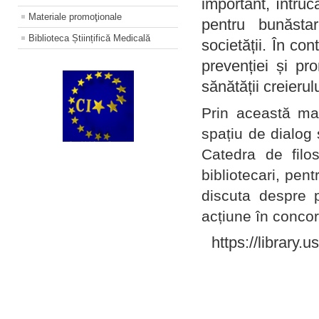
important, întruc
Materiale promoţionale
pentru bunăstar
Biblioteca Științifică Medicală
societății. În con
prevenției și pr
sănătății creierul
Prin această ma
spațiu de dialog 
Catedra de filo
bibliotecari, pent
discuta despre p
acțiune în concord
https://library.