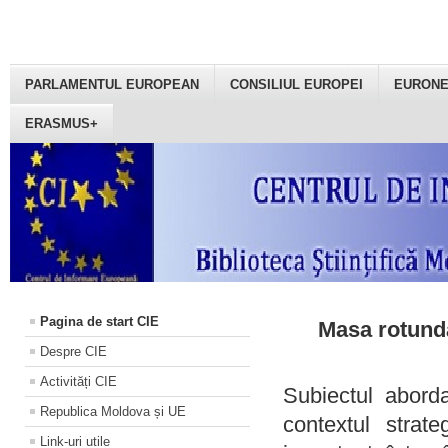
PARLAMENTUL EUROPEAN
CONSILIUL EUROPEI
EURON
ERASMUS+
Pagina de start CIE
Masa rotundă
Despre CIE
Activități CIE
Subiectul aborda
Republica Moldova și UE
contextul strat
Link-uri utile