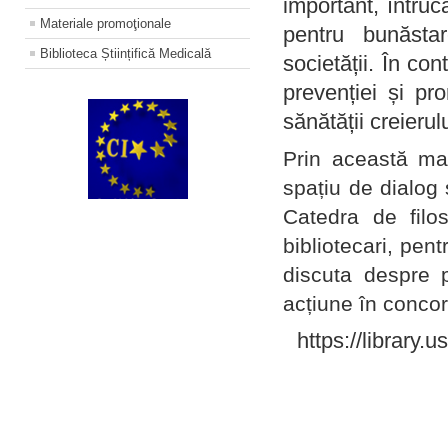
important, întruc
Materiale promoţionale
pentru bunăstar
Biblioteca Științifică Medicală
societății. În con
prevenției și pr
sănătății creierul
Prin această ma
spațiu de dialog 
Catedra de filo
bibliotecari, pent
discuta despre p
acțiune în concord
https://library.