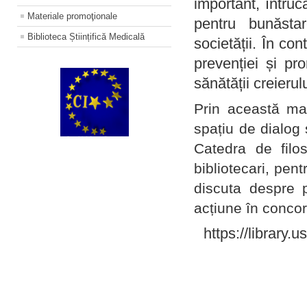
important, întruc
Materiale promoţionale
pentru bunăstar
Biblioteca Științifică Medicală
societății. În con
prevenției și pr
sănătății creierul
Prin această ma
spațiu de dialog 
Catedra de filo
bibliotecari, pent
discuta despre p
acțiune în concord
https://library.