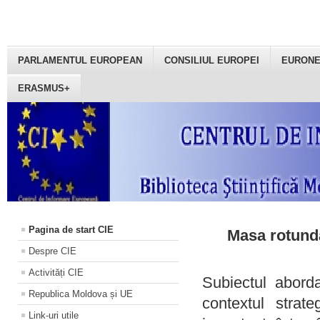
PARLAMENTUL EUROPEAN
CONSILIUL EUROPEI
EURON
ERASMUS+
Pagina de start CIE
Masa rotundă
Despre CIE
Activități CIE
Subiectul aborda
Republica Moldova și UE
contextul strat
Link-uri utile