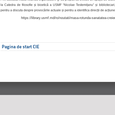
la Catedra de filosofie și bioetică a USMF “Nicolae Testemițanu” și bibliotecari,
pentru a discuta despre provocările actuale și pentru a identifica direcții de acțiune
https://library.usmf.md/ro/noutati/masa-rotunda-sanatatea-creier
Pagina de start CIE