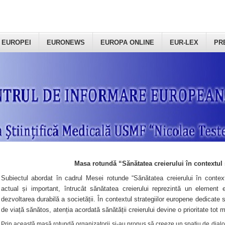
 EUROPEI
EURONEWS
EUROPA ONLINE
EUR-LEX
PR
Masa rotundă “Sănătatea creierului în contextul 
Subiectul abordat în cadrul Mesei rotunde “Sănătatea creierului în context
actual și important, întrucât sănătatea creierului reprezintă un element e
dezvoltarea durabilă a societății. În contextul strategiilor europene dedicate s
de viață sănătos, atenția acordată sănătății creierului devine o prioritate tot 
Prin această masă rotundă organizatorii şi-au propus să creeze un spațiu de dialog