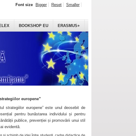
Font size
Bigger
Reset
Smaller
ELEX
BOOKSHOP EU
ERASMUS+
strategiilor europene”
ul strategiilor europene” este unul deosebit de
sențial pentru bunăstarea individului și pentru
ănătății publice, prevenției și promovării unui stil
mai evidentă.
 și schimb de idei între studenți, cadre didactice de