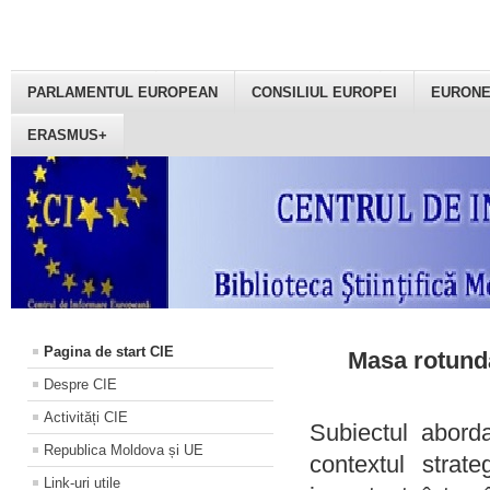
PARLAMENTUL EUROPEAN
CONSILIUL EUROPEI
EURON
ERASMUS+
Pagina de start CIE
Masa rotundă
Despre CIE
Activități CIE
Subiectul aborda
Republica Moldova și UE
contextul strat
Link-uri utile