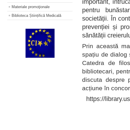
important, întruc
Materiale promoţionale
pentru bunăstar
Biblioteca Științifică Medicală
societății. În con
prevenției și pr
sănătății creierul
Prin această ma
spațiu de dialog 
Catedra de filo
bibliotecari, pent
discuta despre p
acțiune în concord
https://library.