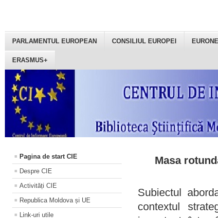
PARLAMENTUL EUROPEAN
CONSILIUL EUROPEI
EURON
ERASMUS+
Pagina de start CIE
Masa rotundă
Despre CIE
Activități CIE
Subiectul aborda
Republica Moldova și UE
contextul strat
Link-uri utile