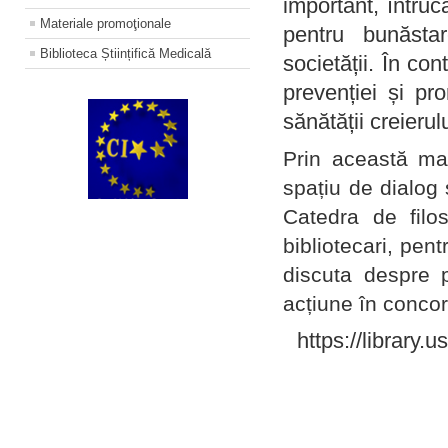
important, întruc
Materiale promoţionale
pentru bunăstar
Biblioteca Științifică Medicală
societății. În con
prevenției și pr
sănătății creierul
Prin această ma
spațiu de dialog 
Catedra de filo
bibliotecari, pent
discuta despre p
acțiune în concord
https://library.