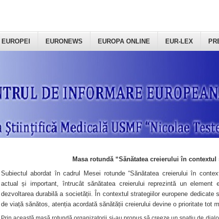
 EUROPEI
EURONEWS
EUROPA ONLINE
EUR-LEX
PR
Masa rotundă “Sănătatea creierului în contextul 
Subiectul abordat în cadrul Mesei rotunde “Sănătatea creierului în context
actual și important, întrucât sănătatea creierului reprezintă un element e
dezvoltarea durabilă a societății. În contextul strategiilor europene dedicate s
de viață sănătos, atenția acordată sănătății creierului devine o prioritate tot 
Prin această masă rotundă organizatorii şi-au propus să creeze un spațiu de dialog