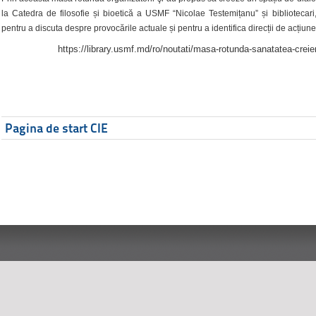
la Catedra de filosofie și bioetică a USMF “Nicolae Testemițanu” și bibliotecari,
pentru a discuta despre provocările actuale și pentru a identifica direcții de acțiune
https://library.usmf.md/ro/noutati/masa-rotunda-sanatatea-creier
Pagina de start CIE