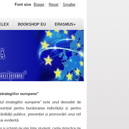
Font size
Bigger
Reset
Smaller
ELEX
BOOKSHOP EU
ERASMUS+
strategiilor europene”
ul strategiilor europene” este unul deosebit de
sențial pentru bunăstarea individului și pentru
ănătății publice, prevenției și promovării unui stil
mai evidentă.
 și schimb de idei între studenți, cadre didactice de