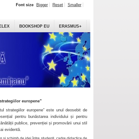
Font size
Bigger
Reset
Smaller
ELEX
BOOKSHOP EU
ERASMUS+
strategiilor europene”
ul strategiilor europene” este unul deosebit de
sențial pentru bunăstarea individului și pentru
ănătății publice, prevenției și promovării unui stil
mai evidentă.
 și schimb de idei între studenți, cadre didactice de