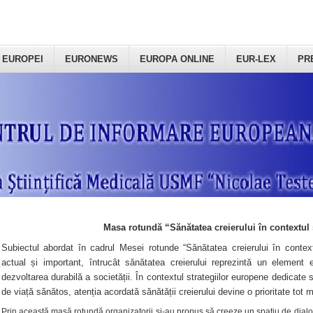
 EUROPEI
EURONEWS
EUROPA ONLINE
EUR-LEX
PR
Masa rotundă “Sănătatea creierului în contextul 
Subiectul abordat în cadrul Mesei rotunde “Sănătatea creierului în context
actual și important, întrucât sănătatea creierului reprezintă un element e
dezvoltarea durabilă a societății. În contextul strategiilor europene dedicate s
de viață sănătos, atenția acordată sănătății creierului devine o prioritate tot 
Prin această masă rotundă organizatorii şi-au propus să creeze un spațiu de dialog