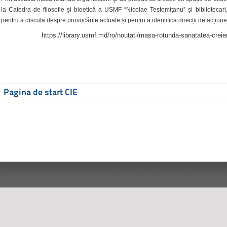
la Catedra de filosofie și bioetică a USMF “Nicolae Testemițanu” și bibliotecari,
pentru a discuta despre provocările actuale și pentru a identifica direcții de acțiune
https://library.usmf.md/ro/noutati/masa-rotunda-sanatatea-creier
Pagina de start CIE