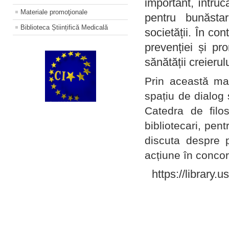
important, întruc
Materiale promoţionale
pentru bunăstar
Biblioteca Științifică Medicală
societății. În con
prevenției și pr
sănătății creierul
Prin această ma
spațiu de dialog 
Catedra de filo
bibliotecari, pent
discuta despre p
acțiune în concord
https://library.