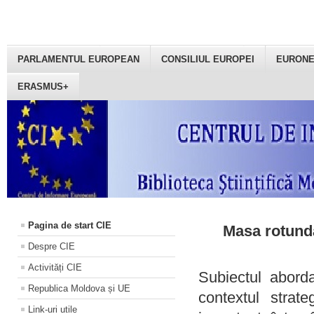
PARLAMENTUL EUROPEAN
CONSILIUL EUROPEI
EURON
ERASMUS+
Pagina de start CIE
Masa rotundă
Despre CIE
Activități CIE
Subiectul aborda
Republica Moldova și UE
contextul strat
Link-uri utile